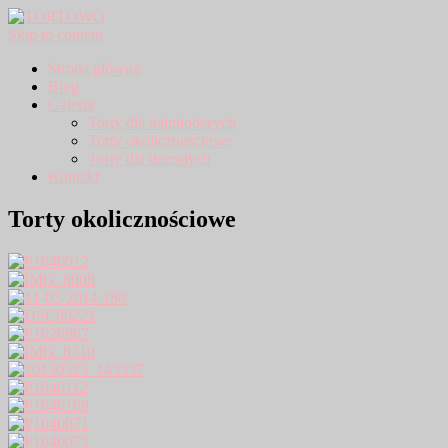
Skip to content
Strona główna
Blog
Galeria
Torty dla najmłodszych
Torty okolicznościowe
Torty dla dorosłych
Kontakt
Torty okolicznościowe